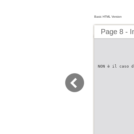
Basic HTML Version
Page 8 - 
NON è il caso d