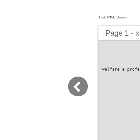
Basic HTML Version
Page 1 - 
welfare e profe